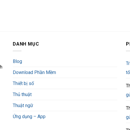
DANH MỤC
P
Blog
T
nh
Download Phần Mềm
tố
Thiết bị số
T
Thủ thuật
g
Thuật ngữ
T
Ứng dụng – App
g