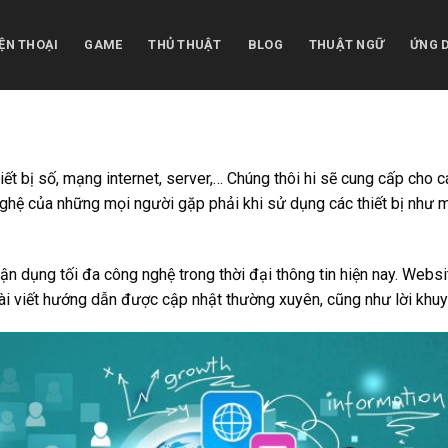
ỆN THOẠI
GAME
THỦ THUẬT
BLOG
THUẬT NGỮ
ỨNG 
ết bị số, mạng internet, server,… Chúng thôi hi sẽ cung cấp cho c
hệ của những mọi người gặp phải khi sử dụng các thiết bị như máy 
n dụng tối đa công nghệ trong thời đại thông tin hiện nay. Websit
i viết hướng dẫn được cập nhật thường xuyên, cũng như lời khu