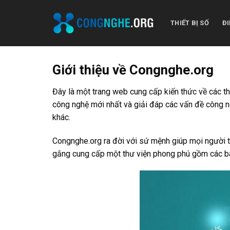
Skip
to
THIẾT BỊ SỐ
ĐI
content
Giới thiệu về Congnghe.org
Đây là một trang web cung cấp kiến thức về các thi
công nghệ mới nhất và giải đáp các vấn đề công ng
khác.
Congnghe.org ra đời với sứ mệnh giúp mọi người tậ
gắng cung cấp một thư viện phong phú gồm các bà