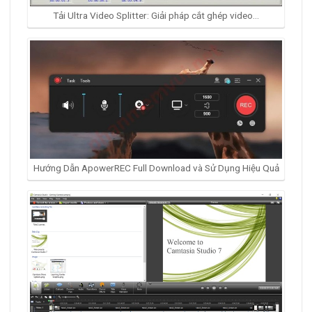
Tải Ultra Video Splitter: Giải pháp cắt ghép video…
Hướng Dẫn ApowerREC Full Download và Sử Dụng Hiệu Quả