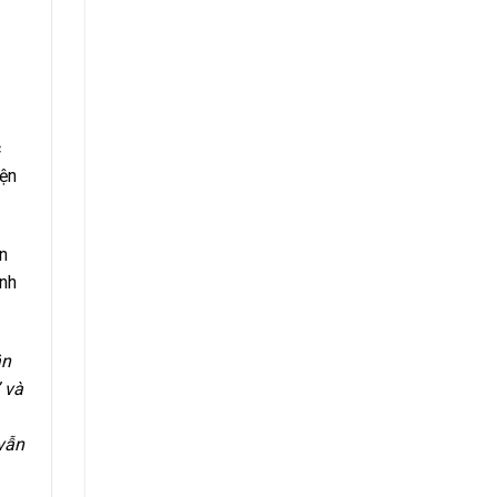
c
iện
ện
anh
ận
 và
 vẫn