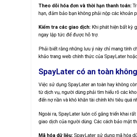
Theo dõi hóa đơn và thời hạn thanh toán:
Tr
hạn, đảm bảo bạn không phải nộp các khoản phí
Kiểm tra các giao dịch:
Khi phát hiện bất kỳ g
ngay lập tức để được hỗ trợ.
Phải biết rằng những lưu ý này chỉ mang tính ch
khảo trang web chính thức của SpayLater hoặc 
SpayLater có an toàn không
Việc sử dụng SpayLater an toàn hay không còn 
từ dịch vụ, người dùng phải tìm hiểu rõ các kho
đến nợ nần và khó khăn tài chính khi tiêu quá nh
Ngoài ra, SpayLater luôn cố gắng triển khai rấ
giao dịch của người dùng. Các cách bảo mật t
Mã hóa dữ liệu:
SpayLater sử dụng mã hóa dữ l