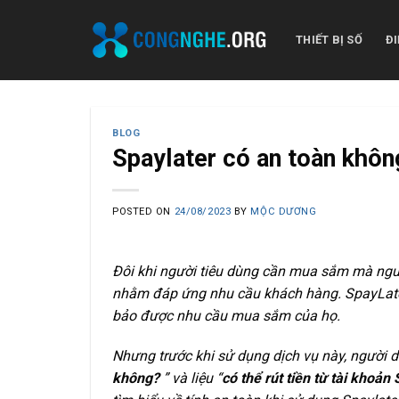
Skip
to
THIẾT BỊ SỐ
ĐI
content
BLOG
Spaylater có an toàn khôn
POSTED ON
24/08/2023
BY
MỘC DƯƠNG
Đôi khi người tiêu dùng cần mua sắm mà nguồn
nhằm đáp ứng nhu cầu khách hàng. SpayLater
bảo được nhu cầu mua sắm của họ.
Nhưng trước khi sử dụng dịch vụ này, người d
không?
” và liệu “
có thể rút tiền từ tài khoả