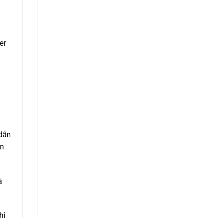
er
 dẫn
ẫn
à
hi