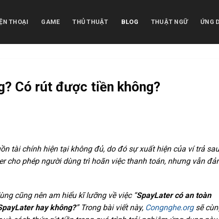
ỆN THOẠI
GAME
THỦ THUẬT
BLOG
THUẬT NGỮ
ỨNG 
g? Có rút được tiền không?
 tài chính hiện tại không đủ, do đó sự xuất hiện của ví trả sa
 cho phép người dùng trì hoãn việc thanh toán, nhưng vẫn đ
ùng cũng nên am hiểu kĩ lưỡng về việc “
SpayLater có an toàn
n SpayLater hay không?
” Trong bài viết này,
Congnghe.org
sẽ cùn