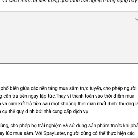
 và cách thức rút tiền trong quá trình trải nghiệm ứng dụng này.
n phổ biến giữa các nền tảng mua sắm trực tuyến, cho phép người
ần trả tiền ngay lập tức.Thay vì thanh toán vào thời điểm mua
 và cam kết trả tiền sau một khoảng thời gian nhất định, thường l
 cụ thể quy định bởi nhà cung cấp dịch vụ.
dùng, cho phép họ trải nghiệm và sử dụng sản phẩm trước khi phả
gay lúc mua sắm. Với SpayLater, người dùng có thể thực hiện các